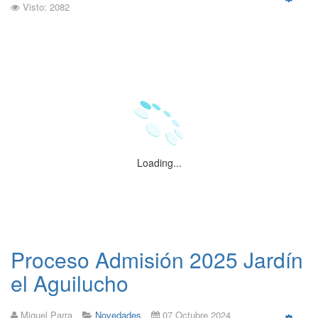
Visto: 2082
Emp
Loading...
Proceso Admisión 2025 Jardín
el Aguilucho
Miguel Parra
Novedades
07 Octubre 2024